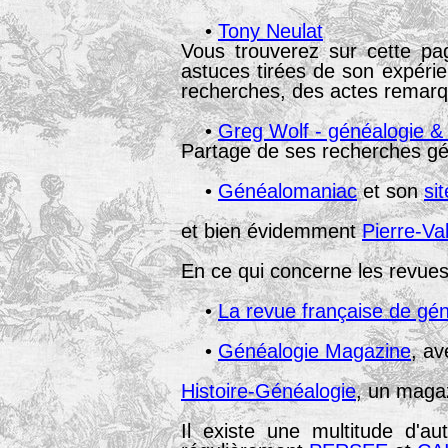
•
Tony Neulat
Vous trouverez sur cette pag
astuces tirées de son expéri
recherches, des actes rema
•
Greg Wolf - généalogie 
Partage de ses recherches gén
•
Généalomaniac
et son
si
et bien évidemment
Pierre-Va
En ce qui concerne les revues, 
•
La revue française de gé
•
Généalogie Magazine
, av
Histoire-Généalogie
, un magaz
Il existe une multitude d'aut