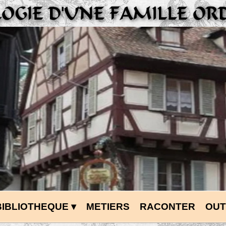
BIBLIOTHEQUE
 ▾
METIERS
RACONTER
OUT