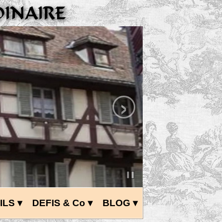
›
ILS
 ▾
DEFIS & Co
 ▾
BLOG
 ▾