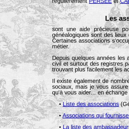
régulièrement
PERSEE
et
CA
Les ass
sont une aide précieuse po
généalogiques sont des lieux
Certaines associations s'occu
métier.
Depuis quelques années les as
civil et surtout des registre
trouvant plus facilement les 
Il existe également de nombreu
sociaux, mais je vous assure 
qu'à vous aider... en échange 
•
Liste des associations
(Gé
•
Associations qui fourniss
•
La liste des ambassadeu