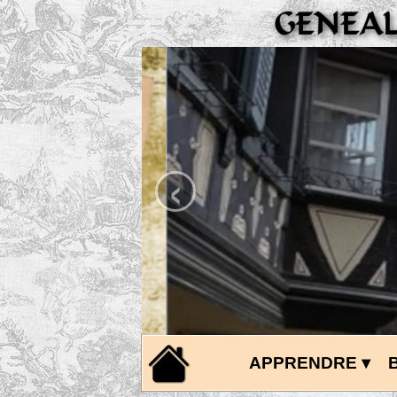
‹
APPRENDRE
 ▾