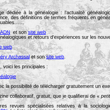
e dédiée à la généalogie : l’actualité généalog
ence, des définitions de termes fréquents en géné
rquables……
& ADN
et son
site web
éalogiques et retours d'expériences sur les nouve
te web
léry Archassal
et son
site web
.
voici les principales :
néalogie
ec la possibilité de télécharger gratuitement un ex
ine collaboratif, gratuit, que je qualifierai de «
peti
res revues spécialisées relatives à la sociologi