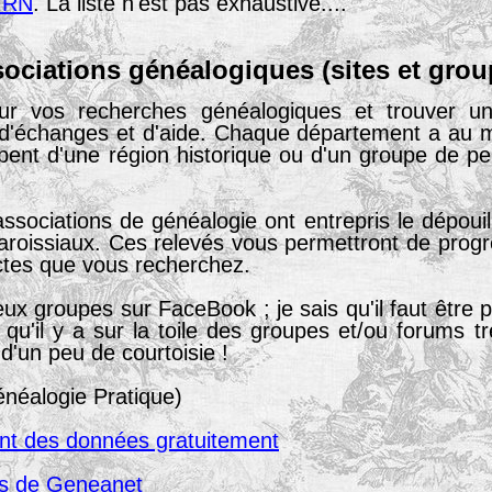
IRN
. La liste n'est pas exhaustive....
ociations généalogiques (sites et gro
ur vos recherches généalogiques et trouver une
 d'échanges et d'aide. Chaque département a au m
pent d'une région historique ou d'un groupe de per
sociations de généalogie ont entrepris le dépouil
s paroissiaux. Ces relevés vous permettront de pro
actes que vous recherchez.
x groupes sur FaceBook ; je sais qu'il faut être p
qu'il y a sur la toile des groupes et/ou forums 
d'un peu de courtoisie !
néalogie Pratique)
ent des données gratuitement
rs de Geneanet