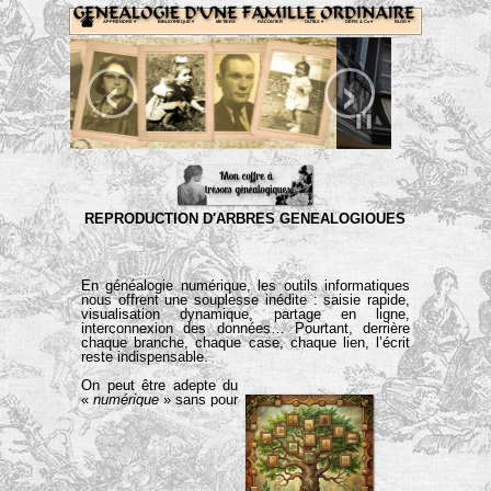
APPRENDRE
 ▾
BIBLIOTHEQUE
 ▾
METIERS
RACONTER
OUTILS
 ▾
DEFIS & Co
 ▾
BLOG
 ▾
‹
›
REPRODUCTION
D'ARBRES
GENEALOGIQUES
L’écrit, toujours au cœur du processus
En généalogie numérique, les outils informatiques
nous offrent une souplesse inédite : saisie rapide,
visualisation dynamique, partage en ligne,
interconnexion des données… Pourtant, derrière
chaque branche, chaque case, chaque lien, l’écrit
reste indispensable.
On peut être adepte du
«
numérique
» sans pour
autant totalement
abandonner l’écrit.
L’écrit permet d’organiser les informations avec
rigueur : Il précise les dates, lieux, professions et
événements marquants ; il établit des liens de