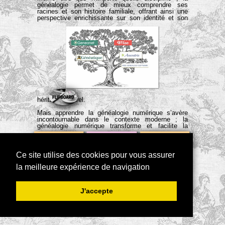
généalogie permet de mieux comprendre ses
racines et son histoire familiale, offrant ainsi une
perspective enrichissante sur son identité et son
héritage culturel.
Mais apprendre la généalogie numérique s’avère
incontournable dans le contexte moderne ; la
LA
LA
généalogie numérique transforme et facilite la
recherche des ancêtres et la construction des
GENEALOGIE
GENEALOGIE
LES
LES
arbres généalogiques en exploitant les outils et
ressources disponibles en ligne.
NUMERIQUE
FAMILIALE
ARCHIVES
ARCHIVES
Ce site utilise des cookies pour vous assurer
MA
LES
La généalogie numérique permet d'accéder à une
HERALDIQUE
énorme quantité de données, non seulement les
la meilleure expérience de navigation
IMMOBILIERES
MILITAIRES
BIBLIOTHEQUE
FILAE
ARCHIVES
registres de naissance, de mariage, de décès, des
GENEANET
EN
recensements, mais aussi de plus en plus
NUMERIQUE
NOTARIALES
d’archives historiques du monde entier. Grâce aux
GENEALOGIE
J'accepte
bases de données en ligne et aux sites spécialisés,
les chercheurs peuvent découvrir des informations
qui étaient auparavant difficiles à obtenir sans se
déplacer physiquement vers les archives.
Les plateformes numériques permettent aux