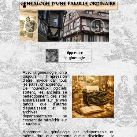
APPRENDRE
 ▾
BIBLIOTHEQUE
 ▾
METIERS
RACONTER
OUTILS
 ▾
DEFIS & Co
 ▾
BLOG
 ▾
‹
›
Avec la généalogie, on a
toujours l’impression
d’être novice car tous
les jours, on apprend….
De nouveaux logiciels
sortent, les anciens se
perfectionnent, des sites
apparaissent sur le web
tandis que d’autres
disparaissent et les
archives
départementales ne
cessent de rafraîchir leur
«
vitrine
».
Apprendre la généalogie est indispensable au
même titre que n'importe quelle discipline ; la