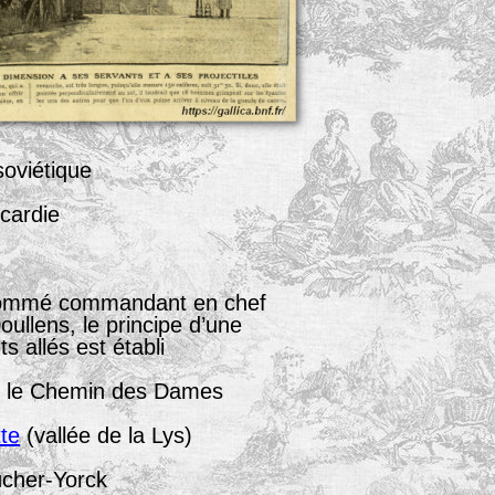
soviétique
icardie
nommé commandant en chef
ullens, le principe d’une
 allés est établi
r le Chemin des Dames
te
(vallée de la Lys)
ücher-Yorck