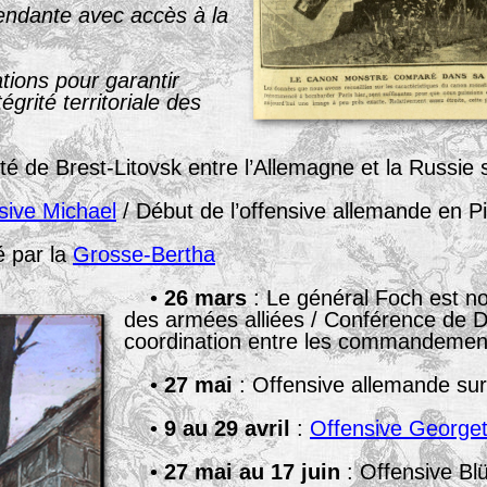
endante avec accès à la
tions pour garantir
égrité territoriale des
ité de Brest-Litovsk entre l’Allemagne et la Russie 
sive Michael
/ Début de l’offensive allemande en P
 par la
Grosse-Bertha
•
26 mars
: Le général Foch est 
des armées alliées / Conférence de Do
coordination entre les commandements
•
27 mai
: Offensive allemande su
•
9 au 29 avril
:
Offensive Georget
•
27 mai au 17 juin
: Offensive Bl