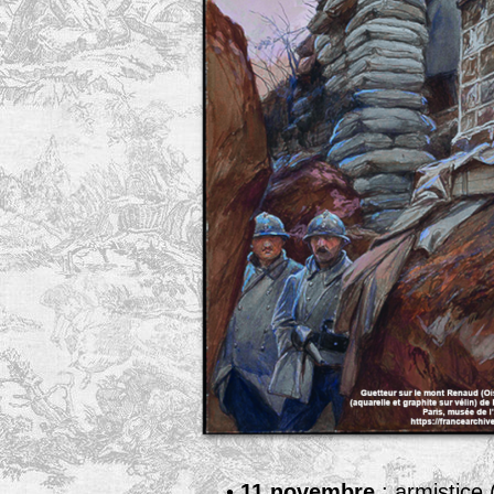
•
11 novembre
: armistice 