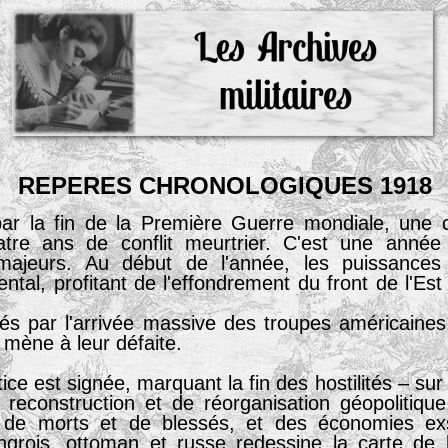
REPERES
CHRONOLOGIQUES
1918
r la fin de la Première Guerre mondiale, une 
re ans de conflit meurtrier. C'est une année 
 majeurs. Au début de l'année, les puissances 
dental, profitant de l'effondrement du front de l'Es
cés par l'arrivée massive des troupes américaines
 mène à leur défaite.
ce est signée, marquant la fin des hostilités – sur 
econstruction et de réorganisation géopolitique
s de morts et de blessés, et des économies ex
ngrois, ottoman et russe redessine la carte de 