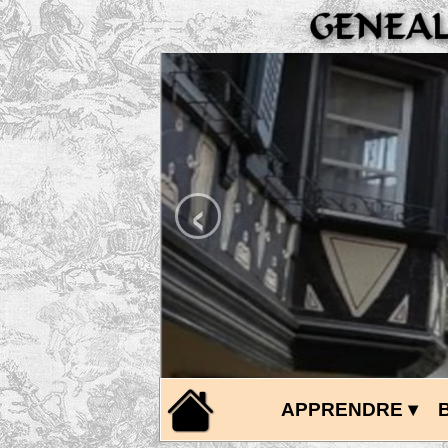
‹
APPRENDRE
 ▾