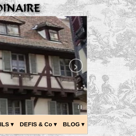
›
ILS
 ▾
DEFIS & Co
 ▾
BLOG
 ▾