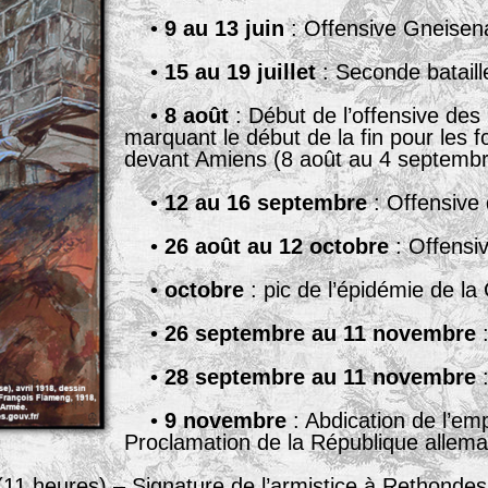
•
9 au 13 juin
: Offensive Gneisen
•
15 au 19 juillet
: Seconde bataill
•
8 août
: Début de l’offensive des 
marquant le début de la fin pour les 
devant Amiens (8 août au 4 septembr
•
12 au 16 septembre
: Offensive 
•
26 août au 12 octobre
: Offensi
•
octobre
: pic de l’épidémie de l
•
26 septembre au 11 novembre
:
•
28 septembre au 11 novembre
:
•
9 novembre
: Abdication de l’em
Proclamation de la République allem
(11 heures) – Signature de l’armistice à Rethondes