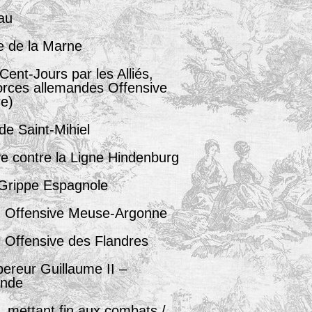
au
e de la Marne
Cent-Jours par les Alliés,
forces allemandes Offensive
e)
de Saint-Mihiel
ve contre la Ligne Hindenburg
a Grippe Espagnole
 Offensive Meuse-Argonne
 Offensive des Flandres
pereur Guillaume II –
ande
, mettant fin aux combats /