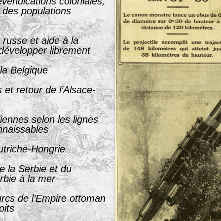
vendications coloniales,
 des populations
e russe et aide à la
 développer librement
la Belgique
s et retour de l’Alsace-
liennes selon les lignes
onnaissables
utriche-Hongrie
 la Serbie et du
rbie à la mer
rcs de l’Empire ottoman
oits