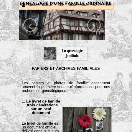
APPRENDRE
 ▾
BIBLIOTHEQUE
 ▾
METIERS
RACONTER
OUTILS
 ▾
DEFIS & Co
 ▾
BLOG
 ▾
‹
›
PAPIERS ET ARCHIVES FAMILIALES
Les papiers et photos de famille constituent
souvent la première source d'informations pour nos
recherches généalogiques.
1. Le livret de famille
: trois générations
sur un seul
document
Le livret de famille est
un document officiel,
délivré dans plusieurs