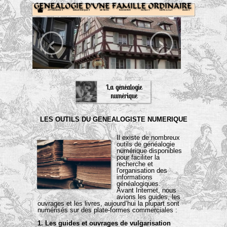
APPRENDRE
 ▾
BIBLIOTHEQUE
 ▾
METIERS
RACONTER
OUTILS
 ▾
DEFIS & Co
 ▾
BLOG
 ▾
‹
›
LES
OUTILS
DU
GENEALOGISTE
NUMERIQUE
Il existe de nombreux
outils de généalogie
numérique disponibles
pour faciliter la
recherche et
l'organisation des
informations
généalogiques.
Avant Internet, nous
avions les guides, les
ouvrages et les livres, aujourd’hui la plupart sont
numérisés sur des plate-formes commerciales :
1. Les guides et ouvrages de vulgarisation