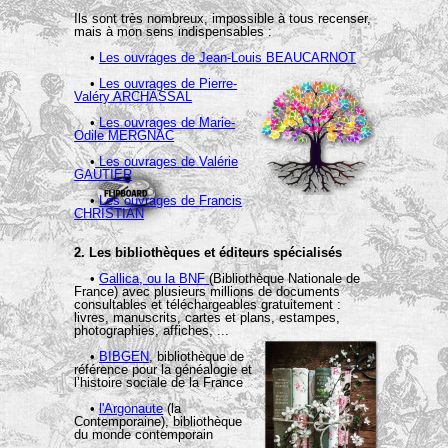
Ils sont très nombreux, impossible à tous recenser,
mais à mon sens indispensables :
•
Les ouvrages de Jean-Louis BEAUCARNOT
•
Les ouvrages de Pierre-
Valéry ARCHASSAL
•
Les ouvrages de Marie-
Odile MERGNAC
•
Les ouvrages de Valérie
GAUTIER
•
Les ouvrages de Francis
CHRISTIAN
2. Les bibliothèques et éditeurs spécialisés
•
Gallica, ou la BNF
(Bibliothèque Nationale de
France) avec plusieurs millions de documents
consultables et téléchargeables gratuitement :
livres, manuscrits, cartes et plans, estampes,
photographies, affiches, ...
•
BIBGEN
, bibliothèque de
référence pour la généalogie et
l’histoire sociale de la France
•
l'Argonaute
(la
Contemporaine), bibliothèque
du monde contemporain