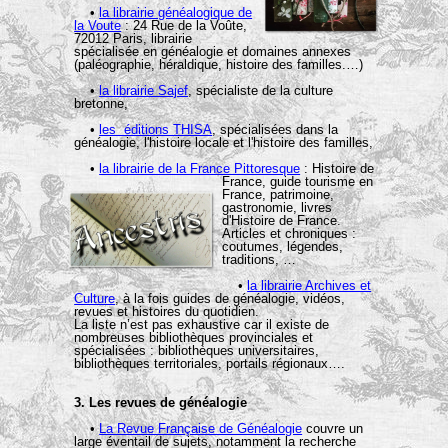
•
la librairie généalogique de
la Voute
: 24 Rue de la Voûte,
72012 Paris, librairie
spécialisée en généalogie et domaines annexes
(paléographie, héraldique, histoire des familles.…)
•
la librairie Sajef
, spécialiste de la culture
bretonne,
•
les éditions THISA
, spécialisées dans la
généalogie, l'histoire locale et l'histoire des familles,
•
la librairie de la France Pittoresque
: Histoire de
France, guide tourisme en
France, patrimoine,
gastronomie, livres
d'Histoire de France.
Articles et chroniques :
coutumes, légendes,
traditions, …
•
la librairie Archives et
Culture
, à la fois guides de généalogie, vidéos,
revues et histoires du quotidien.
La liste n’est pas exhaustive car il existe de
nombreuses bibliothèques provinciales et
spécialisées : bibliothèques universitaires,
bibliothèques territoriales, portails régionaux….
3. Les revues de généalogie
•
La Revue Française de Généalogie
couvre un
large éventail de sujets, notamment la recherche