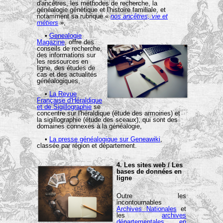
d'ancêtres, les méthodes de recherche, la
généalogie génétique et l'histoire familiale, et
notamment sa rubrique «
nos ancêtres, vie et
métiers
»,
•
Genealogie
Magazine
, offre des
conseils de recherche,
des informations sur
les ressources en
ligne, des études de
cas et des actualités
généalogiques,
•
La Revue
Française d'Héraldique
et de Sigillographie
se
concentre sur l'héraldique (étude des armoiries) et
la sigillographie (étude des sceaux), qui sont des
domaines connexes à la généalogie,
•
La presse généalogique sur Geneawiki
,
classée par région et département.
4. Les sites web / Les
bases de données en
ligne
Outre les
incontournables
Archives Nationales
et
les
archives
départementales en