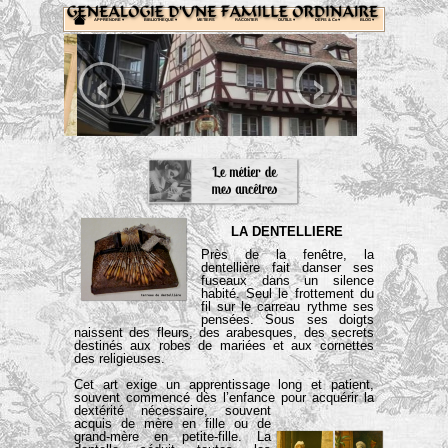
APPRENDRE
 ▾
BIBLIOTHEQUE
 ▾
METIERS
RACONTER
OUTILS
 ▾
DEFIS & Co
 ▾
BLOG
 ▾
‹
›
LA
DENTELLIERE
Près de la fenêtre, la
dentellière fait danser ses
fuseaux dans un silence
habité. Seul le frottement du
fil sur le carreau rythme ses
pensées. Sous ses doigts
naissent des fleurs, des arabesques, des secrets
destinés aux robes de mariées et aux cornettes
des religieuses.
Cet art exige un apprentissage long et patient,
souvent commencé dès l’enfance pour acquérir la
dextérité nécessaire, souvent
acquis de mère en fille ou de
grand-mère en petite-fille. La