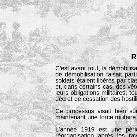
R
C’est avant tout, la démobili
de démobilisation faisait par
soldats étaient libérés par c
et, dans certains cas, des vêtem
leurs obligations militaires, t
décret de cessation des hostil
Ce processus visait bien sûr
maintenant une force militaire
L'année 1919 est une péri
réorganisation après les r