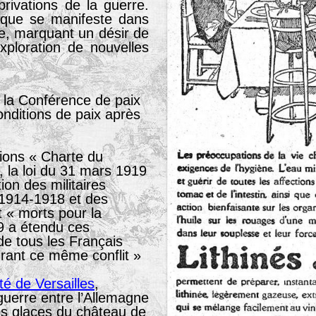
privations de la guerre.
oque se manifeste dans
ue, marquant un désir de
xploration de nouvelles
 la Conférence de paix
conditions de paix après
sions « Charte du
e, la loi du 31 mars 1919
ion des militaires
 1914-1918 et des
 « morts pour la
19 a étendu ces
 de tous les Français
urant ce même conflit »
té de Versailles
,
 guerre entre l’Allemagne
 des glaces du château de