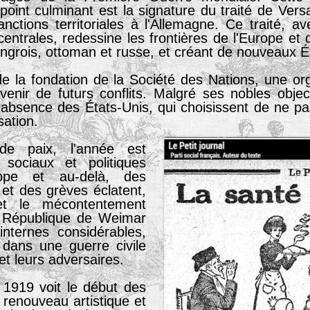
point culminant est la signature du traité de Versa
nctions territoriales à l'Allemagne. Ce traité, av
entrales, redessine les frontières de l'Europe e
ngrois, ottoman et russe, et créant de nouveaux É
 la fondation de la Société des Nations, une org
venir de futurs conflits. Malgré ses nobles object
bsence des États-Unis, qui choisissent de ne pas ra
sation.
 de paix, l'année est
sociaux et politiques
ope et au-delà, des
et des grèves éclatent,
et le mécontentement
a République de Weimar
internes considérables,
 dans une guerre civile
et leurs adversaires.
, 1919 voit le début des
 renouveau artistique et