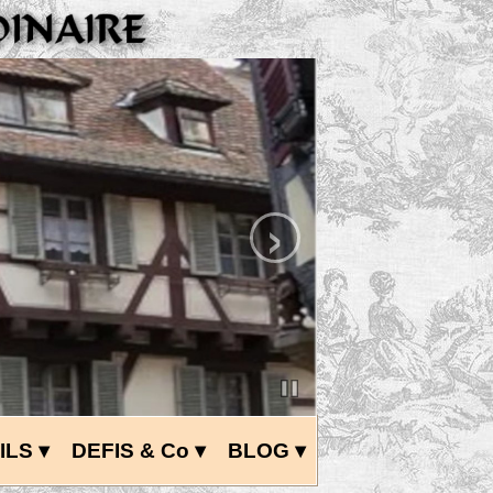
›
ILS
 ▾
DEFIS & Co
 ▾
BLOG
 ▾