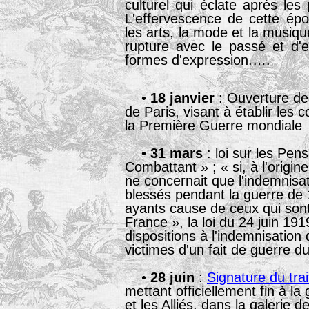
culturel qui éclate après les 
L'effervescence de cette ép
les arts, la mode et la musiq
rupture avec le passé et d'e
formes d'expression.….
•
18 janvier
: Ouverture de
de Paris, visant à établir les 
la Première Guerre mondiale
•
31 mars
: loi sur les Pen
Combattant » ; « si, à l'origin
ne concernait que l'indemnisat
blessés pendant la guerre de
ayants cause de ceux qui sont
France », la loi du 24 juin 19
dispositions à l'indemnisation
victimes d'un fait de guerre d
•
28 juin
:
Signature du trai
mettant officiellement fin à la
et les Alliés, dans la galerie