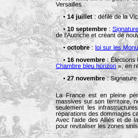
Versailles
•
14 juillet
: défilé de la Vic
•
10 septembre
:
Signatur
de l’Autriche et créant de no
•
octobre
:
loi sur les Mo
•
16 novembre
: Élections 
Chambre bleu horizon
», en r
•
27 novembre
: Signature 
La France est en pleine pér
massives sur son territoire, 
seulement les infrastructure
réparations des dommages ca
Avec l'aide des Alliés et de
pour revitaliser les zones sinis