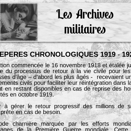
EPERES
CHRONOLOGIQUES
1919
-
19
sation commencée le 16 novembre 1918 et étalée j
tie du processus de retour à la vie civile pour les
lasses d’âge – d’abord les plus âgés - recevaient u
ents civils pour faciliter leur réintégration dans la
out en restant disponibles en cas de reprise des hos
ités en octobre 1919.
 à gérer le retour progressif des millions de so
 prête en cas de besoin.
ode charnière marquée par les efforts mondia
avages de la Première Guerre mondiale. Cett