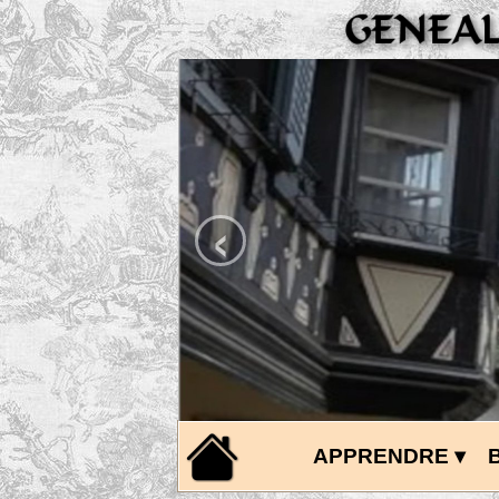
‹
APPRENDRE
 ▾