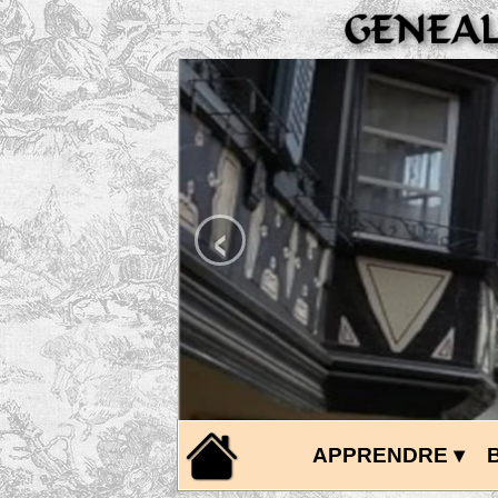
‹
APPRENDRE
 ▾