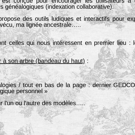
»
est conçue pour encourager les utilisateurs à 
 généalogiques (indexation collaborative).
opose des outils ludiques et interactifs pour expl
 vécu, ma lignée ancestrale…..
t celles qui nous intéressent en premier lieu : 
r à son arbre (bandeau du haut)
:
gies / tout en bas de la page : dernier GEDCOM
ogique personnel »
 sur l’un ou l’autre des modèles…..