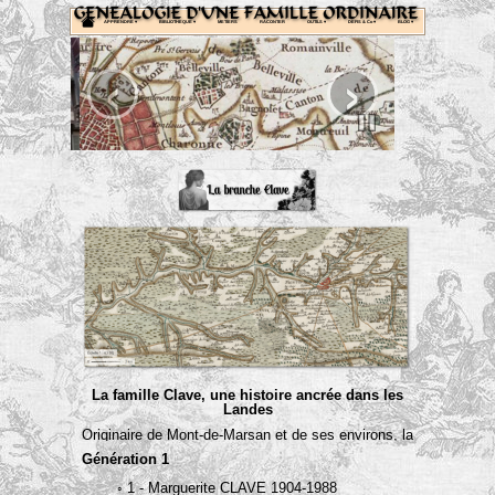
APPRENDRE
 ▾
BIBLIOTHEQUE
 ▾
METIERS
RACONTER
OUTILS
 ▾
DEFIS & Co
 ▾
BLOG
 ▾
‹
›
La famille Clave, une histoire ancrée dans les
Landes
Originaire de Mont-de-Marsan et de ses environs, la
famille Clave s’inscrit dans la riche tradition des
Génération 1
Landes, une région de caractère où la nature et la
culture forment un duo indissociable. Terre de
◦ 1 - Marguerite CLAVE 1904-1988
marécages, de vastes forêts et de traditions