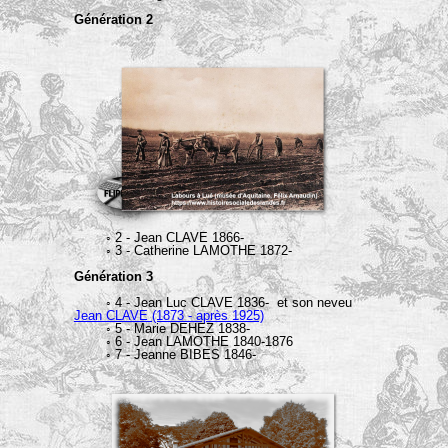
gasconnes, le pays montois a été le berceau de
Génération 2
générations de Clave.
À Mont-de-Marsan, carrefour historique entre la
Chalosse et le pays de Marsan, mes aïeux ont vu
leurs racines s’épanouir au fil des siècles.
◦ 2 - Jean CLAVE 1866-
◦ 3 - Catherine LAMOTHE 1872-
Génération 3
◦ 4 - Jean Luc CLAVE 1836- et son neveu
Jean CLAVE (1873 - après 1925)
◦ 5 - Marie DEHEZ 1838-
◦ 6 - Jean LAMOTHE 1840-1876
◦ 7 - Jeanne BIBES 1846-